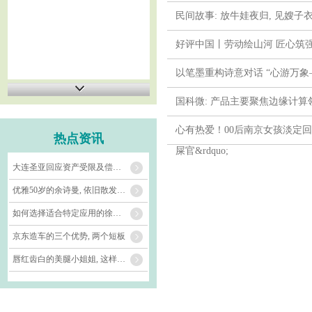
民间故事: 放牛娃夜归, 见嫂子
好评中国丨劳动绘山河 匠心筑
以笔墨重构诗意对话 “心游万
国科微: 产品主要聚焦边缘计算
心有热爱！00后南京女孩淡定回应&ld
热点资讯
屎官&rdquo;
大连圣亚回应资产受限及偿债问题
优雅50岁的余诗曼, 依旧散发着迷
如何选择适合特定应用的徐州三原
京东造车的三个优势, 两个短板
唇红齿白的美腿小姐姐, 这样的女